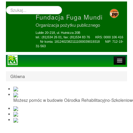
Wyszukiwarka
–
Fundacja Fuga Mundi
wprowadź
poszukiwany
Organizacja pożytku publicznego
zwrot
Lublin 20-218, ul. Hutnicza 20B
tel.: (81)534 26 01, fax: (81)534 83 76 KRS: 0000 106 416
Nr konta: 18124023821111000039019318 NIP: 712-19-
31-563
Strona główna
Główna
O Fundacji
1,5% i darowizny
Możesz pomóc w budowie Ośrodka Rehabilitacyjno-Szkolenio
Nasi Beneficjenci
Ośrodek Reh-Szkol
Sprawozdania