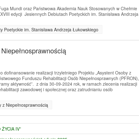
a Fuga Mundi oraz Państwowa Akademia Nauk Stosowanych w Chełmie
XVIII edycji Jesiennych Debiutach Poetyckich im. Stanisława Andrzeja
uty Poetyckie im. Stanisława Andrzeja Łukowskiego
z Niepełnosprawnością
 dofinansowanie realizacji trzyletniego Projektu „Asystent Osoby z
ństwowego Funduszu Rehabilitacji Osób Niepełnosprawnych (PFRON),
amy aktywność”. z dnia 30-09-2024 rok, w ramach zlecenia realizacji
habilitacji zawodowej i społecznej oraz zatrudnianiu osób
by z Niepełnosprawnością
 ŻYCIA IV”