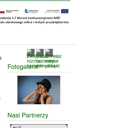
o
Fotogalerie
ć
Nasi Partnerzy