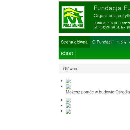
Fundacja F
Organizacja pożyt
Lublin 20-218, ul. Hutnic
tel.: (81)534 26 01, f
Strona główna
O Fundacji
1,5% i
RODO
Główna
Możesz pomóc w budowie Ośrodka 