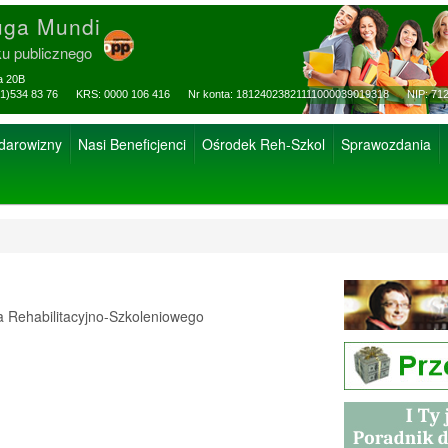
uga Mundi
ku publicznego
za 20B
ax: (81)534 83 76 KRS: 0000 106 416 Nr konta: 18124023821111000039019318 NIP: 712
 darowizny
Nasi Beneficjenci
Ośrodek Reh-Szkol
Sprawozdania
Rehabilitacyjno-Szkoleniowego