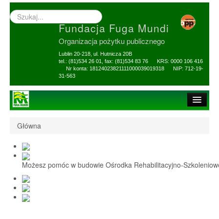
Wyszukiwarka
–
Fundacja Fuga Mundi
wprowadź
poszukiwany
Organizacja pożytku publicznego
zwrot
Lublin 20-218, ul. Hutnicza 20B
tel.: (81)534 26 01, fax: (81)534 83 76 KRS: 0000 106 416
Nr konta: 18124023821111000039019318 NIP: 712-19-
31-563
Strona główna
Główna
O Fundacji
1,5% i darowizny
Możesz pomóc w budowie Ośrodka Rehabilitacyjno-Szkolenio
Nasi Beneficjenci
Ośrodek Reh-Szkol
Sprawozdania