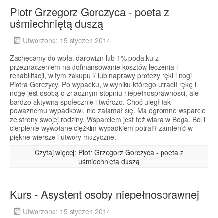
Piotr Grzegorz Gorczyca - poeta z
uśmiechniętą duszą
Utworzono: 15 styczeń 2014
Zachęcamy do wpłat darowizn lub 1% podatku z
przeznaczeniem na dofinansowanie kosztów leczenia i
rehabilitacji, w tym zakupu i/ lub naprawy protezy ręki i nogi
Piotra Gorczycy. Po wypadku, w wyniku którego utracił rękę i
nogę jest osobą o znacznym stopniu niepełnosprawności, ale
bardzo aktywną społecznie i twórczo. Choć uległ tak
poważnemu wypadkowi, nie załamał się. Ma ogromne wsparcie
ze strony swojej rodziny. Wsparciem jest też wiara w Boga. Ból i
cierpienie wywołane ciężkim wypadkiem potrafił zamienić w
piękne wiersze i utwory muzyczne.
Czytaj więcej: Piotr Grzegorz Gorczyca - poeta z
uśmiechniętą duszą
Kurs - Asystent osoby niepełnosprawnej
Utworzono: 15 styczeń 2014