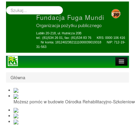
Wyszukiwarka
–
Fundacja Fuga Mundi
wprowadź
poszukiwany
Organizacja pożytku publicznego
zwrot
Lublin 20-218, ul. Hutnicza 20B
tel.: (81)534 26 01, fax: (81)534 83 76 KRS: 0000 106 416
Nr konta: 18124023821111000039019318 NIP: 712-19-
31-563
Strona główna
Główna
O Fundacji
1,5% i darowizny
Możesz pomóc w budowie Ośrodka Rehabilitacyjno-Szkolenio
Nasi Beneficjenci
Ośrodek Reh-Szkol
Sprawozdania