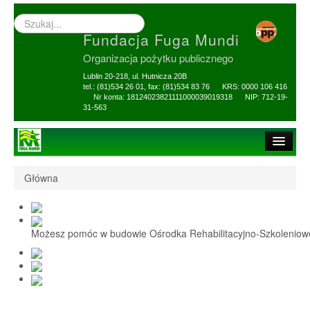
Wyszukiwarka
–
Fundacja Fuga Mundi
wprowadź
poszukiwany
Organizacja pożytku publicznego
zwrot
Lublin 20-218, ul. Hutnicza 20B
tel.: (81)534 26 01, fax: (81)534 83 76 KRS: 0000 106 416
Nr konta: 18124023821111000039019318 NIP: 712-19-
31-563
Strona główna
Główna
O Fundacji
1,5% i darowizny
Możesz pomóc w budowie Ośrodka Rehabilitacyjno-Szkolenio
Nasi Beneficjenci
Ośrodek Reh-Szkol
Sprawozdania