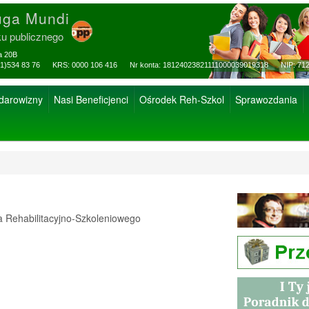
uga Mundi
ku publicznego
za 20B
ax: (81)534 83 76 KRS: 0000 106 416 Nr konta: 18124023821111000039019318 NIP: 712
 darowizny
Nasi Beneficjenci
Ośrodek Reh-Szkol
Sprawozdania
Rehabilitacyjno-Szkoleniowego