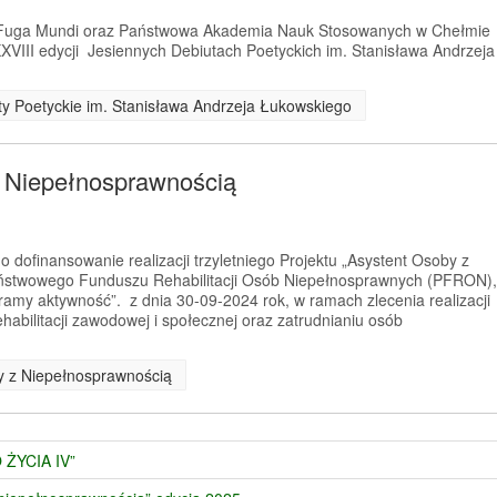
a Fuga Mundi oraz Państwowa Akademia Nauk Stosowanych w Chełmie
XVIII edycji Jesiennych Debiutach Poetyckich im. Stanisława Andrzeja
uty Poetyckie im. Stanisława Andrzeja Łukowskiego
z Niepełnosprawnością
 dofinansowanie realizacji trzyletniego Projektu „Asystent Osoby z
ństwowego Funduszu Rehabilitacji Osób Niepełnosprawnych (PFRON),
amy aktywność”. z dnia 30-09-2024 rok, w ramach zlecenia realizacji
habilitacji zawodowej i społecznej oraz zatrudnianiu osób
by z Niepełnosprawnością
 ŻYCIA IV”