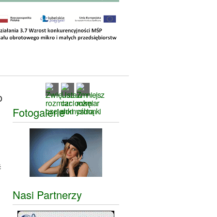
o
Fotogalerie
ć
Nasi Partnerzy