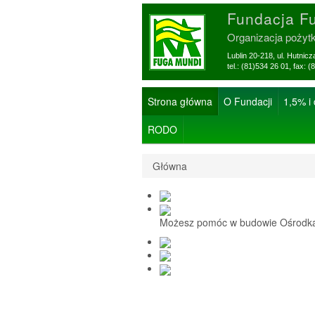
Fundacja F
Organizacja pożyt
Lublin 20-218, ul. Hutnic
tel.: (81)534 26 01, f
Strona główna
O Fundacji
1,5% i
RODO
Główna
Możesz pomóc w budowie Ośrodka 