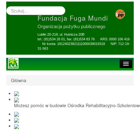
Wyszukiwarka
–
Fundacja Fuga Mundi
wprowadź
poszukiwany
Organizacja pożytku publicznego
zwrot
Lublin 20-218, ul. Hutnicza 20B
tel.: (81)534 26 01, fax: (81)534 83 76 KRS: 0000 106 416
Nr konta: 18124023821111000039019318 NIP: 712-19-
31-563
Strona główna
Główna
O Fundacji
1,5% i darowizny
Możesz pomóc w budowie Ośrodka Rehabilitacyjno-Szkolenio
Nasi Beneficjenci
Ośrodek Reh-Szkol
Sprawozdania