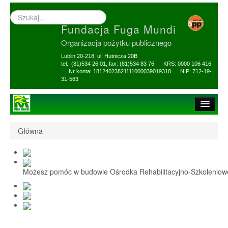
Wyszukiwarka
–
Fundacja Fuga Mundi
wprowadź
poszukiwany
Organizacja pożytku publicznego
zwrot
Lublin 20-218, ul. Hutnicza 20B
tel.: (81)534 26 01, fax: (81)534 83 76 KRS: 0000 106 416
Nr konta: 18124023821111000039019318 NIP: 712-19-
31-563
Strona główna
Główna
O Fundacji
1,5% i darowizny
Możesz pomóc w budowie Ośrodka Rehabilitacyjno-Szkolenio
Nasi Beneficjenci
Ośrodek Reh-Szkol
Sprawozdania