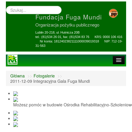
Wyszukiwarka
–
Fundacja Fuga Mundi
wprowadź
poszukiwany
Organizacja pożytku publicznego
zwrot
Lublin 20-218, ul. Hutnicza 20B
tel.: (81)534 26 01, fax: (81)534 83 76 KRS: 0000 106 416
Nr konta: 18124023821111000039019318 NIP: 712-19-
31-563
Strona główna
Główna
>>
Fotogalerie
>>
O Fundacji
2011-12-09 Integracyjna Gala Fuga Mundi
1,5% i darowizny
Nasi Beneficjenci
Możesz pomóc w budowie Ośrodka Rehabilitacyjno-Szkolenio
Ośrodek Reh-Szkol
Sprawozdania