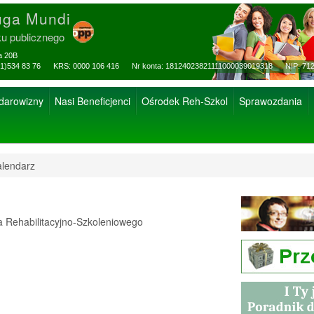
uga Mundi
ku publicznego
za 20B
ax: (81)534 83 76 KRS: 0000 106 416 Nr konta: 18124023821111000039019318 NIP: 712
 darowizny
Nasi Beneficjenci
Ośrodek Reh-Szkol
Sprawozdania
lendarz
Rehabilitacyjno-Szkoleniowego