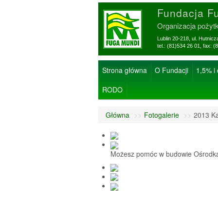
Fundacja F
Organizacja pożyt
Lublin 20-218, ul. Hutnic
tel.: (81)534 26 01, f
Strona główna
O Fundacji
1,5% i
RODO
Główna
>>
Fotogalerie
>>
2013 Ka
Możesz pomóc w budowie Ośrodka 