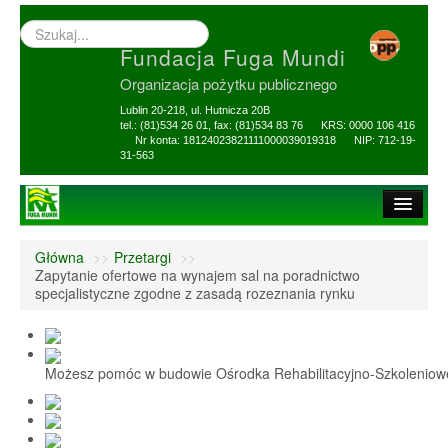
Wyszukiwarka
–
Fundacja Fuga Mundi
wprowadź
poszukiwany
Organizacja pożytku publicznego
zwrot
Lublin 20-218, ul. Hutnicza 20B
tel.: (81)534 26 01, fax: (81)534 83 76 KRS: 0000 106 416
Nr konta: 18124023821111000039019318 NIP: 712-19-
31-563
Strona główna
Główna
>>
Przetargi
>>
O Fundacji
Zapytanie ofertowe na wynajem sal na poradnictwo
specjalistyczne zgodne z zasadą rozeznania rynku
1,5% i darowizny
Nasi Beneficjenci
Możesz pomóc w budowie Ośrodka Rehabilitacyjno-Szkolenio
Ośrodek Reh-Szkol
Sprawozdania