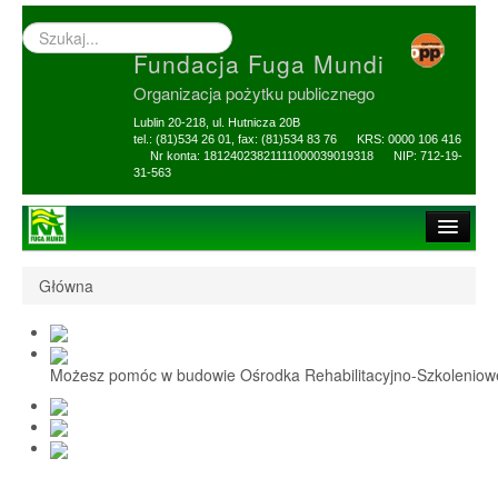
Wyszukiwarka
–
Fundacja Fuga Mundi
wprowadź
poszukiwany
Organizacja pożytku publicznego
zwrot
Lublin 20-218, ul. Hutnicza 20B
tel.: (81)534 26 01, fax: (81)534 83 76 KRS: 0000 106 416
Nr konta: 18124023821111000039019318 NIP: 712-19-
31-563
Strona główna
Główna
O Fundacji
1,5% i darowizny
Możesz pomóc w budowie Ośrodka Rehabilitacyjno-Szkolenio
Nasi Beneficjenci
Ośrodek Reh-Szkol
Sprawozdania