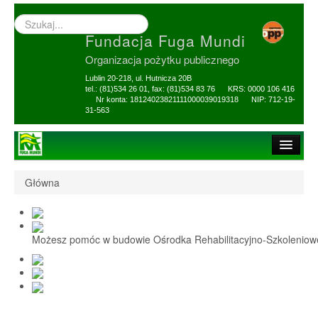
Wyszukiwarka
–
Fundacja Fuga Mundi
wprowadź
poszukiwany
Organizacja pożytku publicznego
zwrot
Lublin 20-218, ul. Hutnicza 20B
tel.: (81)534 26 01, fax: (81)534 83 76 KRS: 0000 106 416
Nr konta: 18124023821111000039019318 NIP: 712-19-
31-563
Strona główna
Główna
O Fundacji
1,5% i darowizny
Możesz pomóc w budowie Ośrodka Rehabilitacyjno-Szkolenio
Nasi Beneficjenci
Ośrodek Reh-Szkol
Sprawozdania