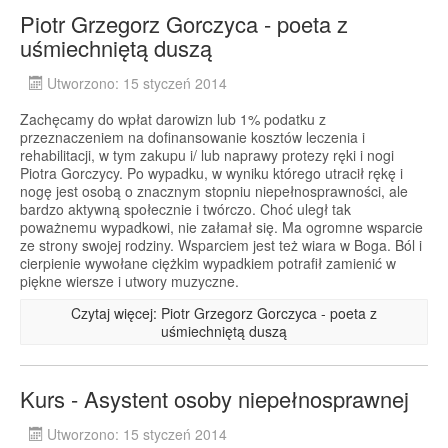
Piotr Grzegorz Gorczyca - poeta z
uśmiechniętą duszą
Utworzono: 15 styczeń 2014
Zachęcamy do wpłat darowizn lub 1% podatku z
przeznaczeniem na dofinansowanie kosztów leczenia i
rehabilitacji, w tym zakupu i/ lub naprawy protezy ręki i nogi
Piotra Gorczycy. Po wypadku, w wyniku którego utracił rękę i
nogę jest osobą o znacznym stopniu niepełnosprawności, ale
bardzo aktywną społecznie i twórczo. Choć uległ tak
poważnemu wypadkowi, nie załamał się. Ma ogromne wsparcie
ze strony swojej rodziny. Wsparciem jest też wiara w Boga. Ból i
cierpienie wywołane ciężkim wypadkiem potrafił zamienić w
piękne wiersze i utwory muzyczne.
Czytaj więcej: Piotr Grzegorz Gorczyca - poeta z
uśmiechniętą duszą
Kurs - Asystent osoby niepełnosprawnej
Utworzono: 15 styczeń 2014