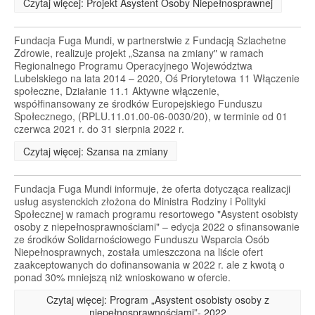
Czytaj więcej: Projekt Asystent Osoby Niepełnosprawnej
Fundacja Fuga Mundi, w partnerstwie z Fundacją Szlachetne
Zdrowie, realizuje projekt „Szansa na zmiany" w ramach
Regionalnego Programu Operacyjnego Województwa
Lubelskiego na lata 2014 – 2020, Oś Priorytetowa 11 Włączenie
społeczne, Działanie 11.1 Aktywne włączenie,
współfinansowany ze środków Europejskiego Funduszu
Społecznego, (RPLU.11.01.00-06-0030/20), w terminie od 01
czerwca 2021 r. do 31 sierpnia 2022 r.
Czytaj więcej: Szansa na zmiany
Fundacja Fuga Mundi informuje, że oferta dotycząca realizacji
usług asystenckich złożona do Ministra Rodziny i Polityki
Społecznej w ramach programu resortowego "Asystent osobisty
osoby z niepełnosprawnościami" – edycja 2022 o sfinansowanie
ze środków Solidarnościowego Funduszu Wsparcia Osób
Niepełnosprawnych, została umieszczona na liście ofert
zaakceptowanych do dofinansowania w 2022 r. ale z kwotą o
ponad 30% mniejszą niż wnioskowano w ofercie.
Czytaj więcej: Program „Asystent osobisty osoby z
niepełnosprawnościami”- 2022