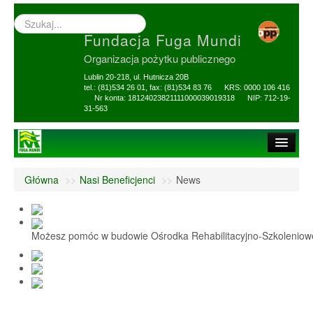
Wyszukiwarka
–
Fundacja Fuga Mundi
wprowadź
poszukiwany
Organizacja pożytku publicznego
zwrot
Lublin 20-218, ul. Hutnicza 20B
tel.: (81)534 26 01, fax: (81)534 83 76 KRS: 0000 106 416
Nr konta: 18124023821111000039019318 NIP: 712-19-
31-563
Strona główna
Główna
>>
Nasi Beneficjenci
>>
News
O Fundacji
1,5% i darowizny
Możesz pomóc w budowie Ośrodka Rehabilitacyjno-Szkolenio
Nasi Beneficjenci
Ośrodek Reh-Szkol
Sprawozdania