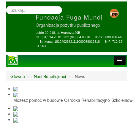
Wyszukiwarka
–
Fundacja Fuga Mundi
wprowadź
poszukiwany
Organizacja pożytku publicznego
zwrot
Lublin 20-218, ul. Hutnicza 20B
tel.: (81)534 26 01, fax: (81)534 83 76 KRS: 0000 106 416
Nr konta: 18124023821111000039019318 NIP: 712-19-
31-563
Strona główna
Główna
>>
Nasi Beneficjenci
>>
News
O Fundacji
1,5% i darowizny
Możesz pomóc w budowie Ośrodka Rehabilitacyjno-Szkolenio
Nasi Beneficjenci
Ośrodek Reh-Szkol
Sprawozdania