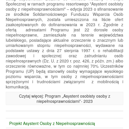
Społecznej w ramach programu resortowego "Asystent osobisty
osoby z niepełnosprawnościami" – edycja 2023 o sfinansowanie
ze środków Solidarnościowego Funduszu Wsparcia Osób
Niepełnosprawnych, została umieszczona na liście ofert
zaakceptowanych do dofinansowania w 2023 r. Zgodnie z
ofertą adresatami Programu jest 22 dorosłe osoby
niepełnosprawne, zamieszkałe na terenie województwa
lubelskiego, posiadające aktualne orzeczenie o znacznym lub
umiarkowanym stopniu niepełnosprawności, wydawane na
podstawie ustawy z dnia 27 sierpnia 1997 r. o rehabilitacji
zawodowej i społecznej oraz zatrudnianiu osób
niepełnosprawnych (Dz. U. z 2020 r. poz. 426, z późn. zm.) albo
orzeczenie równoważne, w tym co najmniej 70% Uczestników
Programu (UP) będą stanowiły osoby wymagające wysokiego
poziomu wsparcia, w tym osoby z niepełnosprawnościami
sprzężonymi i trudnościami związanymi z mobilnością i
komunikacją.
Czytaj więcej: Program „Asystent osobisty osoby z
niepełnosprawnościami”- 2023
Projekt Asystent Osoby z Niepełnosprawnością