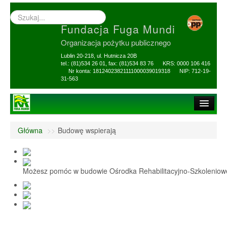
Wyszukiwarka
–
Fundacja Fuga Mundi
wprowadź
poszukiwany
Organizacja pożytku publicznego
zwrot
Lublin 20-218, ul. Hutnicza 20B
tel.: (81)534 26 01, fax: (81)534 83 76 KRS: 0000 106 416
Nr konta: 18124023821111000039019318 NIP: 712-19-
31-563
Strona główna
Główna
>>
Budowę wspierają
O Fundacji
1,5% i darowizny
Możesz pomóc w budowie Ośrodka Rehabilitacyjno-Szkolenio
Nasi Beneficjenci
Ośrodek Reh-Szkol
Sprawozdania