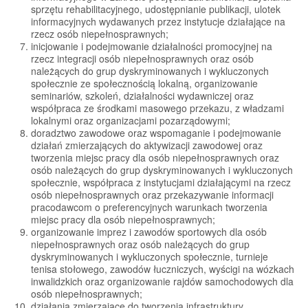
sprzętu rehabilitacyjnego, udostępnianie publikacji, ulotek
informacyjnych wydawanych przez instytucje działające na
rzecz osób niepełnosprawnych;
inicjowanie i podejmowanie działalności promocyjnej na
rzecz integracji osób niepełnosprawnych oraz osób
należących do grup dyskryminowanych i wykluczonych
społecznie ze społecznością lokalną, organizowanie
seminariów, szkoleń, działalności wydawniczej oraz
współpraca ze środkami masowego przekazu, z władzami
lokalnymi oraz organizacjami pozarządowymi;
doradztwo zawodowe oraz wspomaganie i podejmowanie
działań zmierzających do aktywizacji zawodowej oraz
tworzenia miejsc pracy dla osób niepełnosprawnych oraz
osób należących do grup dyskryminowanych i wykluczonych
społecznie, współpraca z instytucjami działającymi na rzecz
osób niepełnosprawnych oraz przekazywanie informacji
pracodawcom o preferencyjnych warunkach tworzenia
miejsc pracy dla osób niepełnosprawnych;
organizowanie imprez i zawodów sportowych dla osób
niepełnosprawnych oraz osób należących do grup
dyskryminowanych i wykluczonych społecznie, turnieje
tenisa stołowego, zawodów łuczniczych, wyścigi na wózkach
inwalidzkich oraz organizowanie rajdów samochodowych dla
osób niepełnosprawnych;
działania zmierzające do tworzenia infrastruktury