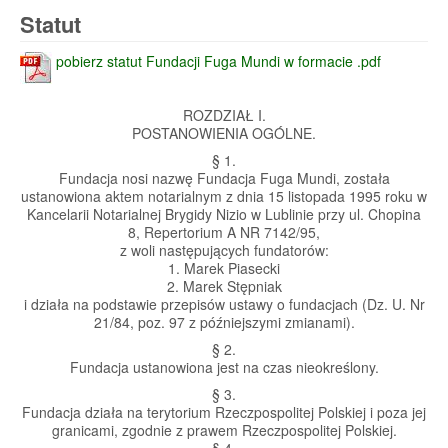
Statut
pobierz statut Fundacji Fuga Mundi w formacie .pdf
ROZDZIAŁ I.
POSTANOWIENIA OGÓLNE.
§ 1.
Fundacja nosi nazwę Fundacja Fuga Mundi, została
ustanowiona aktem notarialnym z dnia 15 listopada 1995 roku w
Kancelarii Notarialnej Brygidy Nizio w Lublinie przy ul. Chopina
8, Repertorium A NR 7142/95,
z woli następujących fundatorów:
1. Marek Piasecki
2. Marek Stępniak
i działa na podstawie przepisów ustawy o fundacjach (Dz. U. Nr
21/84, poz. 97 z późniejszymi zmianami).
§ 2.
Fundacja ustanowiona jest na czas nieokreślony.
§ 3.
Fundacja działa na terytorium Rzeczpospolitej Polskiej i poza jej
granicami, zgodnie z prawem Rzeczpospolitej Polskiej.