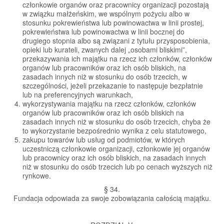
członkowie organów oraz pracownicy organizacji pozostają
w związku małżeńskim, we wspólnym pożyciu albo w
stosunku pokrewieństwa lub powinowactwa w linii prostej,
pokrewieństwa lub powinowactwa w linii bocznej do
drugiego stopnia albo są związani z tytułu przysposobienia,
opieki lub kurateli, zwanych dalej „osobami bliskimi”,
przekazywania ich majątku na rzecz ich członków, członków
organów lub pracowników oraz ich osób bliskich, na
zasadach innych niż w stosunku do osób trzecich, w
szczególności, jeżeli przekazanie to następuje bezpłatnie
lub na preferencyjnych warunkach,
wykorzystywania majątku na rzecz członków, członków
organów lub pracowników oraz ich osób bliskich na
zasadach innych niż w stosunku do osób trzecich, chyba że
to wykorzystanie bezpośrednio wynika z celu statutowego,
zakupu towarów lub usług od podmiotów, w których
uczestniczą członkowie organizacji, członkowie jej organów
lub pracownicy oraz ich osób bliskich, na zasadach innych
niż w stosunku do osób trzecich lub po cenach wyższych niż
rynkowe.
§ 34.
Fundacja odpowiada za swoje zobowiązania całością majątku.