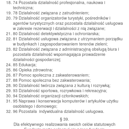
74 Pozostała działalność profesjonalna, naukowa i
techniczna;
78 Działalność związana z zatrudnieniem;
79 Działalność organizatorów turystyki, pośredników i
agentów turystycznych oraz pozostała działalność usługowa
w zakresie rezerwacji i działalności z nią związane;
80 Działalność detektywistyczna i ochroniarska;
81 Działalność usługowa związana z utrzymaniem porządku
w budynkach i zagospodarowaniem terenów zieleni;
82 Działalność związana z administracyjną obsługą biura i
pozostała działalność wspomagająca prowadzenie
działalności gospodarczej;
85 Edukacja;
86 Opieka zdrowotna;
87 Pomoc społeczna z zakwaterowaniem;
88 Pomoc społeczna bez zakwaterowania;
90 Działalność twórcza związana z kulturą i rozrywką;
93 Działalność sportowa, rozrywkowa i rekreacyjna;
94 Działalność organizacji członkowskich;
95 Naprawa i konserwacja komputerów i artykułów użytku
osobistego i domowego;
96 Pozostała indywidualna działalność usługowa.
§ 39.
Dla efektywnego realizowania swoich celów statutowych