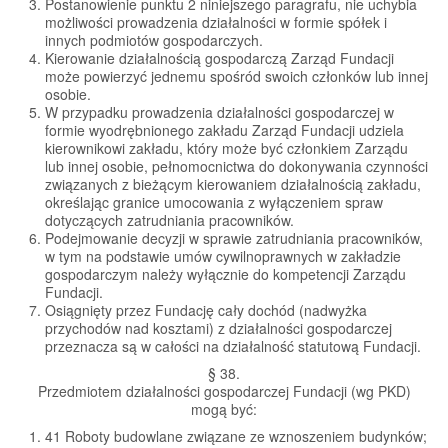
Postanowienie punktu 2 niniejszego paragrafu, nie uchybia
możliwości prowadzenia działalności w formie spółek i
innych podmiotów gospodarczych.
Kierowanie działalnością gospodarczą Zarząd Fundacji
może powierzyć jednemu spośród swoich członków lub innej
osobie.
W przypadku prowadzenia działalności gospodarczej w
formie wyodrębnionego zakładu Zarząd Fundacji udziela
kierownikowi zakładu, który może być członkiem Zarządu
lub innej osobie, pełnomocnictwa do dokonywania czynności
związanych z bieżącym kierowaniem działalnością zakładu,
określając granice umocowania z wyłączeniem spraw
dotyczących zatrudniania pracowników.
Podejmowanie decyzji w sprawie zatrudniania pracowników,
w tym na podstawie umów cywilnoprawnych w zakładzie
gospodarczym należy wyłącznie do kompetencji Zarządu
Fundacji.
Osiągnięty przez Fundację cały dochód (nadwyżka
przychodów nad kosztami) z działalności gospodarczej
przeznacza są w całości na działalność statutową Fundacji.
§ 38.
Przedmiotem działalności gospodarczej Fundacji (wg PKD)
mogą być:
41 Roboty budowlane związane ze wznoszeniem budynków;