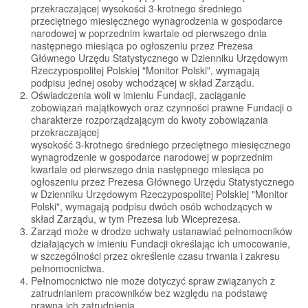
przekraczającej wysokości 3-krotnego średniego
przeciętnego miesięcznego wynagrodzenia w gospodarce
narodowej w poprzednim kwartale od pierwszego dnia
następnego miesiąca po ogłoszeniu przez Prezesa
Głównego Urzędu Statystycznego w Dzienniku Urzędowym
Rzeczypospolitej Polskiej "Monitor Polski", wymagają
podpisu jednej osoby wchodzącej w skład Zarządu.
Oświadczenia woli w imieniu Fundacji, zaciąganie
zobowiązań majątkowych oraz czynności prawne Fundacji o
charakterze rozporządzającym do kwoty zobowiązania
przekraczającej
wysokość 3-krotnego średniego przeciętnego miesięcznego
wynagrodzenie w gospodarce narodowej w poprzednim
kwartale od pierwszego dnia następnego miesiąca po
ogłoszeniu przez Prezesa Głównego Urzędu Statystycznego
w Dzienniku Urzędowym Rzeczypospolitej Polskiej "Monitor
Polski", wymagają podpisu dwóch osób wchodzących w
skład Zarządu, w tym Prezesa lub Wiceprezesa.
Zarząd może w drodze uchwały ustanawiać pełnomocników
działających w imieniu Fundacji określając ich umocowanie,
w szczególności przez określenie czasu trwania i zakresu
pełnomocnictwa.
Pełnomocnictwo nie może dotyczyć spraw związanych z
zatrudnianiem pracowników bez względu na podstawę
prawną ich zatrudnienia.