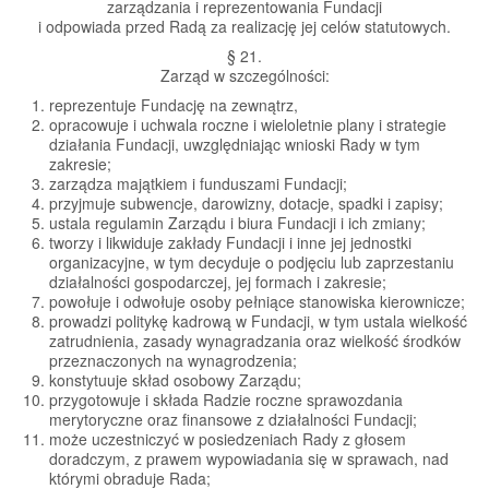
zarządzania i reprezentowania Fundacji
i odpowiada przed Radą za realizację jej celów statutowych.
§ 21.
Zarząd w szczególności:
reprezentuje Fundację na zewnątrz,
opracowuje i uchwala roczne i wieloletnie plany i strategie
działania Fundacji, uwzględniając wnioski Rady w tym
zakresie;
zarządza majątkiem i funduszami Fundacji;
przyjmuje subwencje, darowizny, dotacje, spadki i zapisy;
ustala regulamin Zarządu i biura Fundacji i ich zmiany;
tworzy i likwiduje zakłady Fundacji i inne jej jednostki
organizacyjne, w tym decyduje o podjęciu lub zaprzestaniu
działalności gospodarczej, jej formach i zakresie;
powołuje i odwołuje osoby pełniące stanowiska kierownicze;
prowadzi politykę kadrową w Fundacji, w tym ustala wielkość
zatrudnienia, zasady wynagradzania oraz wielkość środków
przeznaczonych na wynagrodzenia;
konstytuuje skład osobowy Zarządu;
przygotowuje i składa Radzie roczne sprawozdania
merytoryczne oraz finansowe z działalności Fundacji;
może uczestniczyć w posiedzeniach Rady z głosem
doradczym, z prawem wypowiadania się w sprawach, nad
którymi obraduje Rada;