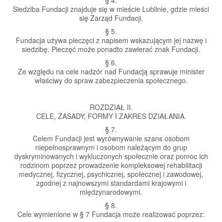
§ 4.
Siedziba Fundacji znajduje się w mieście Lublinie, gdzie mieści
się Zarząd Fundacji.
§ 5.
Fundacja używa pieczęci z napisem wskazującym jej nazwę i
siedzibę. Pieczęć może ponadto zawierać znak Fundacji.
§ 6.
Ze względu na cele nadzór nad Fundacją sprawuje minister
właściwy do spraw zabezpieczenia społecznego.
ROZDZIAŁ II.
CELE, ZASADY, FORMY I ZAKRES DZIAŁANIA.
§ 7.
Celem Fundacji jest wyrównywanie szans osobom
niepełnosprawnym i osobom należącym do grup
dyskryminowanych i wykluczonych społecznie oraz pomoc ich
rodzinom poprzez prowadzenie kompleksowej rehabilitacji
medycznej, fizycznej, psychicznej, społecznej i zawodowej,
zgodnej z najnowszymi standardami krajowymi i
międzynarodowymi.
§ 8.
Cele wymienione w § 7 Fundacja może realizować poprzez: