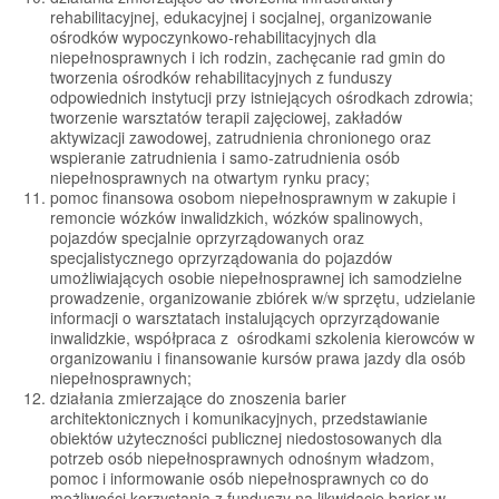
rehabilitacyjnej, edukacyjnej i socjalnej, organizowanie
ośrodków wypoczynkowo-rehabilitacyjnych dla
niepełnosprawnych i ich rodzin, zachęcanie rad gmin do
tworzenia ośrodków rehabilitacyjnych z funduszy
odpowiednich instytucji przy istniejących ośrodkach zdrowia;
tworzenie warsztatów terapii zajęciowej, zakładów
aktywizacji zawodowej, zatrudnienia chronionego oraz
wspieranie zatrudnienia i samo-zatrudnienia osób
niepełnosprawnych na otwartym rynku pracy;
pomoc finansowa osobom niepełnosprawnym w zakupie i
remoncie wózków inwalidzkich, wózków spalinowych,
pojazdów specjalnie oprzyrządowanych oraz
specjalistycznego oprzyrządowania do pojazdów
umożliwiających osobie niepełnosprawnej ich samodzielne
prowadzenie, organizowanie zbiórek w/w sprzętu, udzielanie
informacji o warsztatach instalujących oprzyrządowanie
inwalidzkie, współpraca z ośrodkami szkolenia kierowców w
organizowaniu i finansowanie kursów prawa jazdy dla osób
niepełnosprawnych;
działania zmierzające do znoszenia barier
architektonicznych i komunikacyjnych, przedstawianie
obiektów użyteczności publicznej niedostosowanych dla
potrzeb osób niepełnosprawnych odnośnym władzom,
pomoc i informowanie osób niepełnosprawnych co do
możliwości korzystania z funduszy na likwidację barier w