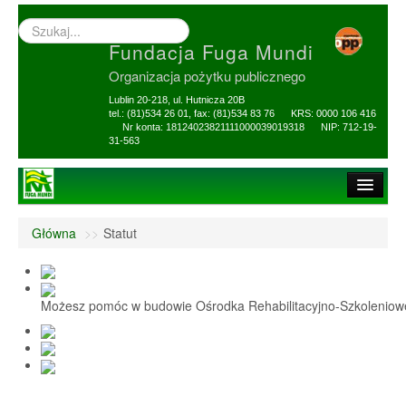
Wyszukiwarka
–
Fundacja Fuga Mundi
wprowadź
poszukiwany
Organizacja pożytku publicznego
zwrot
Lublin 20-218, ul. Hutnicza 20B
tel.: (81)534 26 01, fax: (81)534 83 76 KRS: 0000 106 416
Nr konta: 18124023821111000039019318 NIP: 712-19-
31-563
Strona główna
Główna
>>
Statut
O Fundacji
1,5% i darowizny
Możesz pomóc w budowie Ośrodka Rehabilitacyjno-Szkolenio
Nasi Beneficjenci
Ośrodek Reh-Szkol
Sprawozdania