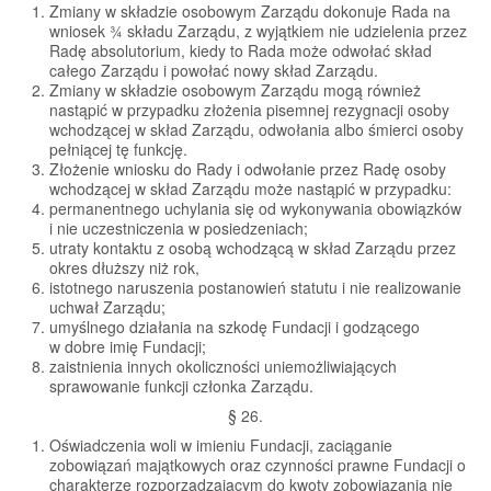
Zmiany w składzie osobowym Zarządu dokonuje Rada na
wniosek ¾ składu Zarządu, z wyjątkiem nie udzielenia przez
Radę absolutorium, kiedy to Rada może odwołać skład
całego Zarządu i powołać nowy skład Zarządu.
Zmiany w składzie osobowym Zarządu mogą również
nastąpić w przypadku złożenia pisemnej rezygnacji osoby
wchodzącej w skład Zarządu, odwołania albo śmierci osoby
pełniącej tę funkcję.
Złożenie wniosku do Rady i odwołanie przez Radę osoby
wchodzącej w skład Zarządu może nastąpić w przypadku:
permanentnego uchylania się od wykonywania obowiązków
i nie uczestniczenia w posiedzeniach;
utraty kontaktu z osobą wchodzącą w skład Zarządu przez
okres dłuższy niż rok,
istotnego naruszenia postanowień statutu i nie realizowanie
uchwał Zarządu;
umyślnego działania na szkodę Fundacji i godzącego
w dobre imię Fundacji;
zaistnienia innych okoliczności uniemożliwiających
sprawowanie funkcji członka Zarządu.
§ 26.
Oświadczenia woli w imieniu Fundacji, zaciąganie
zobowiązań majątkowych oraz czynności prawne Fundacji o
charakterze rozporządzającym do kwoty zobowiązania nie