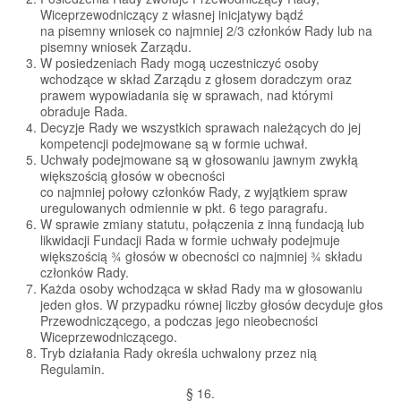
Wiceprzewodniczący z własnej inicjatywy bądź
na pisemny wniosek co najmniej 2/3 członków Rady lub na
pisemny wniosek Zarządu.
W posiedzeniach Rady mogą uczestniczyć osoby
wchodzące w skład Zarządu z głosem doradczym oraz
prawem wypowiadania się w sprawach, nad którymi
obraduje Rada.
Decyzje Rady we wszystkich sprawach należących do jej
kompetencji podejmowane są w formie uchwał.
Uchwały podejmowane są w głosowaniu jawnym zwykłą
większością głosów w obecności
co najmniej połowy członków Rady, z wyjątkiem spraw
uregulowanych odmiennie w pkt. 6 tego paragrafu.
W sprawie zmiany statutu, połączenia z inną fundacją lub
likwidacji Fundacji Rada w formie uchwały podejmuje
większością ¾ głosów w obecności co najmniej ¾ składu
członków Rady.
Każda osoby wchodząca w skład Rady ma w głosowaniu
jeden głos. W przypadku równej liczby głosów decyduje głos
Przewodniczącego, a podczas jego nieobecności
Wiceprzewodniczącego.
Tryb działania Rady określa uchwalony przez nią
Regulamin.
§ 16.