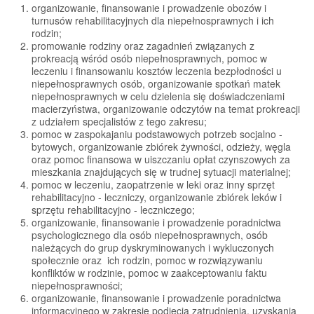
organizowanie, finansowanie i prowadzenie obozów i
turnusów rehabilitacyjnych dla niepełnosprawnych i ich
rodzin;
promowanie rodziny oraz zagadnień związanych z
prokreacją wśród osób niepełnosprawnych, pomoc w
leczeniu i finansowaniu kosztów leczenia bezpłodności u
niepełnosprawnych osób, organizowanie spotkań matek
niepełnosprawnych w celu dzielenia się doświadczeniami
macierzyństwa, organizowanie odczytów na temat prokreacji
z udziałem specjalistów z tego zakresu;
pomoc w zaspokajaniu podstawowych potrzeb socjalno -
bytowych, organizowanie zbiórek żywności, odzieży, węgla
oraz pomoc finansowa w uiszczaniu opłat czynszowych za
mieszkania znajdujących się w trudnej sytuacji materialnej;
pomoc w leczeniu, zaopatrzenie w leki oraz inny sprzęt
rehabilitacyjno - leczniczy, organizowanie zbiórek leków i
sprzętu rehabilitacyjno - leczniczego;
organizowanie, finansowanie i prowadzenie poradnictwa
psychologicznego dla osób niepełnosprawnych, osób
należących do grup dyskryminowanych i wykluczonych
społecznie oraz ich rodzin, pomoc w rozwiązywaniu
konfliktów w rodzinie, pomoc w zaakceptowaniu faktu
niepełnosprawności;
organizowanie, finansowanie i prowadzenie poradnictwa
informacyjnego w zakresie podjęcia zatrudnienia, uzyskania