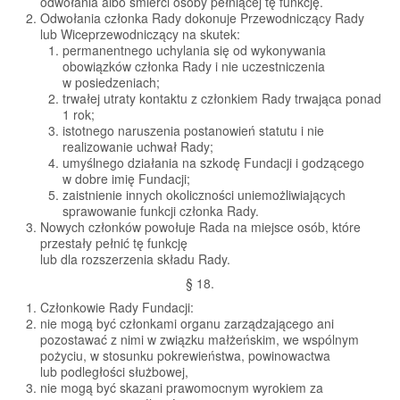
odwołania albo śmierci osoby pełniącej tę funkcję.
Odwołania członka Rady dokonuje Przewodniczący Rady
lub Wiceprzewodniczący na skutek:
permanentnego uchylania się od wykonywania
obowiązków członka Rady i nie uczestniczenia
w posiedzeniach;
trwałej utraty kontaktu z członkiem Rady trwająca ponad
1 rok;
istotnego naruszenia postanowień statutu i nie
realizowanie uchwał Rady;
umyślnego działania na szkodę Fundacji i godzącego
w dobre imię Fundacji;
zaistnienie innych okoliczności uniemożliwiających
sprawowanie funkcji członka Rady.
Nowych członków powołuje Rada na miejsce osób, które
przestały pełnić tę funkcję
lub dla rozszerzenia składu Rady.
§ 18.
Członkowie Rady Fundacji:
nie mogą być członkami organu zarządzającego ani
pozostawać z nimi w związku małżeńskim, we wspólnym
pożyciu, w stosunku pokrewieństwa, powinowactwa
lub podległości służbowej,
nie mogą być skazani prawomocnym wyrokiem za