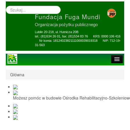
Wyszukiwarka
–
Fundacja Fuga Mundi
wprowadź
poszukiwany
Organizacja pożytku publicznego
zwrot
Lublin 20-218, ul. Hutnicza 20B
tel.: (81)534 26 01, fax: (81)534 83 76 KRS: 0000 106 416
Nr konta: 18124023821111000039019318 NIP: 712-19-
31-563
Strona główna
Główna
O Fundacji
1,5% i darowizny
Możesz pomóc w budowie Ośrodka Rehabilitacyjno-Szkolenio
Nasi Beneficjenci
Ośrodek Reh-Szkol
Sprawozdania