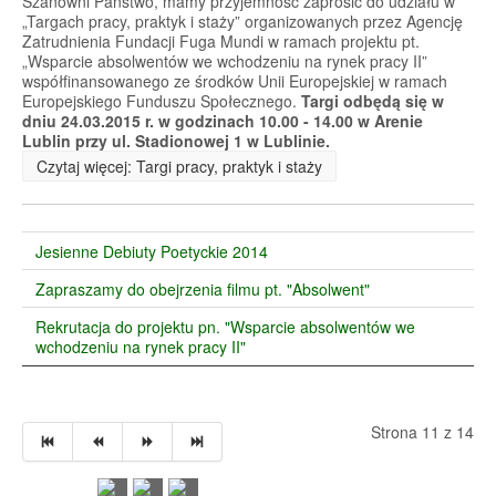
Szanowni Państwo, mamy przyjemność zaprosić do udziału w
„Targach pracy, praktyk i staży” organizowanych przez Agencję
Zatrudnienia Fundacji Fuga Mundi w ramach projektu pt.
„Wsparcie absolwentów we wchodzeniu na rynek pracy II”
współfinansowanego ze środków Unii Europejskiej w ramach
Europejskiego Funduszu Społecznego.
Targi odbędą się w
dniu 24.03.2015 r. w godzinach 10.00 - 14.00 w Arenie
Lublin przy ul. Stadionowej 1 w Lublinie.
Czytaj więcej: Targi pracy, praktyk i staży
Jesienne Debiuty Poetyckie 2014
Zapraszamy do obejrzenia filmu pt. "Absolwent"
Rekrutacja do projektu pn. "Wsparcie absolwentów we
wchodzeniu na rynek pracy II"
Strona 11 z 14