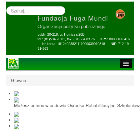
Wyszukiwarka
–
Fundacja Fuga Mundi
wprowadź
poszukiwany
Organizacja pożytku publicznego
zwrot
Lublin 20-218, ul. Hutnicza 20B
tel.: (81)534 26 01, fax: (81)534 83 76 KRS: 0000 106 416
Nr konta: 18124023821111000039019318 NIP: 712-19-
31-563
Strona główna
Główna
O Fundacji
1,5% i darowizny
Możesz pomóc w budowie Ośrodka Rehabilitacyjno-Szkolenio
Nasi Beneficjenci
Ośrodek Reh-Szkol
Sprawozdania