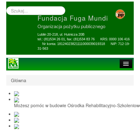
Wyszukiwarka
–
Fundacja Fuga Mundi
wprowadź
poszukiwany
Organizacja pożytku publicznego
zwrot
Lublin 20-218, ul. Hutnicza 20B
tel.: (81)534 26 01, fax: (81)534 83 76 KRS: 0000 106 416
Nr konta: 18124023821111000039019318 NIP: 712-19-
31-563
Strona główna
Główna
O Fundacji
1,5% i darowizny
Możesz pomóc w budowie Ośrodka Rehabilitacyjno-Szkolenio
Nasi Beneficjenci
Ośrodek Reh-Szkol
Sprawozdania