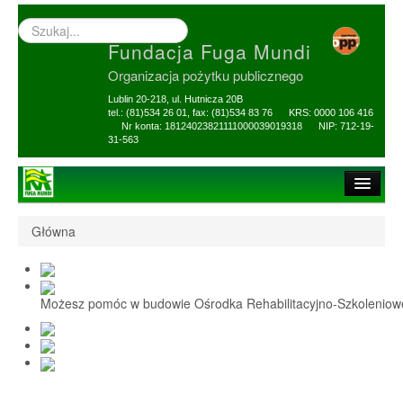
Wyszukiwarka
–
Fundacja Fuga Mundi
wprowadź
poszukiwany
Organizacja pożytku publicznego
zwrot
Lublin 20-218, ul. Hutnicza 20B
tel.: (81)534 26 01, fax: (81)534 83 76 KRS: 0000 106 416
Nr konta: 18124023821111000039019318 NIP: 712-19-
31-563
Strona główna
Główna
O Fundacji
1,5% i darowizny
Możesz pomóc w budowie Ośrodka Rehabilitacyjno-Szkolenio
Nasi Beneficjenci
Ośrodek Reh-Szkol
Sprawozdania