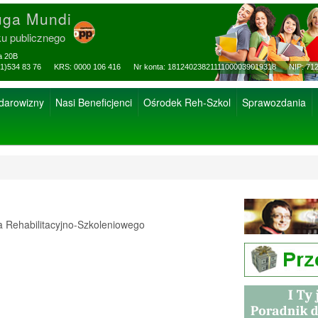
uga Mundi
ku publicznego
za 20B
ax: (81)534 83 76 KRS: 0000 106 416 Nr konta: 18124023821111000039019318 NIP: 712
 darowizny
Nasi Beneficjenci
Ośrodek Reh-Szkol
Sprawozdania
Rehabilitacyjno-Szkoleniowego