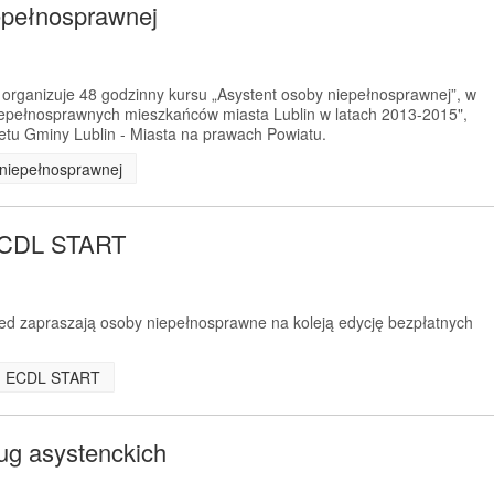
epełnosprawnej
organizuje 48 godzinny kursu „Asystent osoby niepełnosprawnej”, w
iepełnosprawnych mieszkańców miasta Lublin w latach 2013-2015",
tu Gminy Lublin - Miasta na prawach Powiatu.
y niepełnosprawnej
 ECDL START
d zapraszają osoby niepełnosprawne na koleją edycję bezpłatnych
leń ECDL START
ug asystenckich