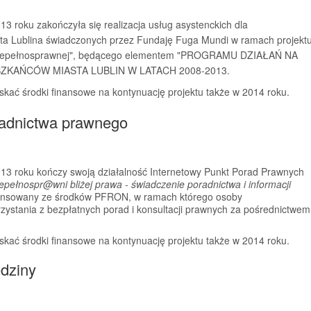
13 roku zakończyła się realizacja usług asystenckich dla
a Lublina świadczonych przez Fundaję Fuga Mundi w ramach projekt
y niepełnosprawnej", będącego elementem "PROGRAMU DZIAŁAŃ NA
KAŃCÓW MIASTA LUBLIN W LATACH 2008-2013.
kać środki finansowe na kontynuację projektu także w 2014 roku.
radnictwa prawnego
013 roku kończy swoją działalność Internetowy Punkt Porad Prawnych
epełnospr@wni bliżej prawa - świadczenie poradnictwa i informacji
inansowany ze środków PFRON, w ramach którego osoby
zystania z bezpłatnych porad i konsultacji prawnych za pośrednictwem
kać środki finansowe na kontynuację projektu także w 2014 roku.
dziny