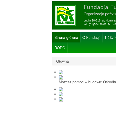
Fundacja F
Organizacja pożyt
Lublin 20-218, ul. Hutnic
tel.: (81)534 26 01, f
Strona główna
O Fundacji
1,5% i
RODO
Główna
Możesz pomóc w budowie Ośrodka 