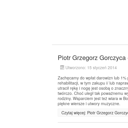
Piotr Grzegorz Gorczyca 
Utworzono: 15 styczeń 2014
Zachęcamy do wpłat darowizn lub 1% p
rehabilitacji, w tym zakupu i/ lub napr
utracił rękę i nogę jest osobą o znacz
twórczo. Choć uległ tak poważnemu wy
rodziny. Wsparciem jest też wiara w Bo
piękne wiersze i utwory muzyczne.
Czytaj więcej: Piotr Grzegorz Gorcz