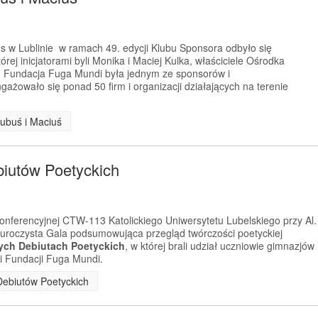
us w Lublinie w ramach 49. edycji Klubu Sponsora odbyło się
rej inicjatorami byli Monika i Maciej Kulka, właściciele Ośrodka
. Fundacja Fuga Mundi była jednym ze sponsorów i
gażowało się ponad 50 firm i organizacji działających na terenie
Kubuś i Maciuś
biutów Poetyckich
konferencyjnej CTW-113 Katolickiego Uniwersytetu Lubelskiego przy Al.
ę uroczysta Gala podsumowująca przegląd twórczości poetyckiej
ych Debiutach Poetyckich
, w której brali udział uczniowie gimnazjów 
ni Fundacji Fuga Mundi.
 Debiutów Poetyckich