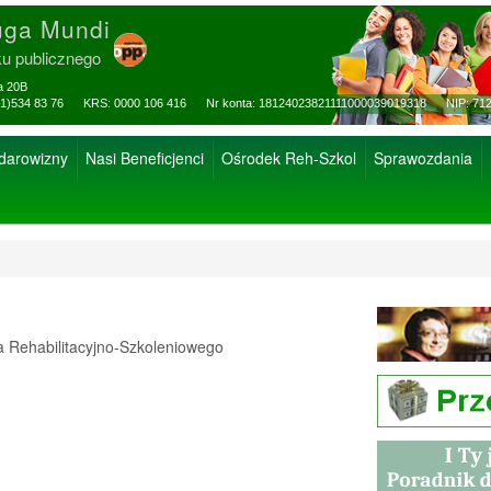
uga Mundi
ku publicznego
za 20B
ax: (81)534 83 76 KRS: 0000 106 416 Nr konta: 18124023821111000039019318 NIP: 712
 darowizny
Nasi Beneficjenci
Ośrodek Reh-Szkol
Sprawozdania
Rehabilitacyjno-Szkoleniowego