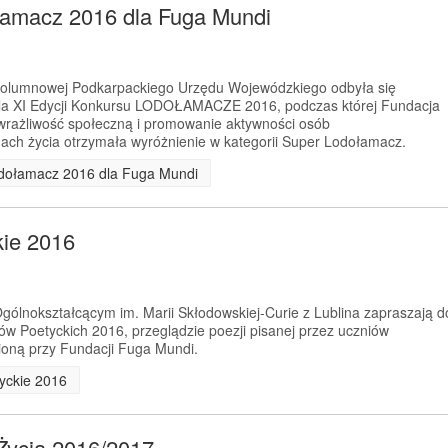
łamacz 2016 dla Fuga Mundi
 Kolumnowej Podkarpackiego Urzędu Wojewódzkiego odbyła się
la XI Edycji Konkursu LODOŁAMACZE 2016, podczas której Fundacja
wrażliwość społeczną i promowanie aktywności osób
ach życia otrzymała wyróżnienie w kategorii Super Lodołamacz.
odołamacz 2016 dla Fuga Mundi
kie 2016
ólnokształcącym im. Marii Skłodowskiej-Curie z Lublina zapraszają d
tów Poetyckich 2016, przeglądzie poezji pisanej przez uczniów
ioną przy Fundacji Fuga Mundi.
tyckie 2016
Życia 2016/2017