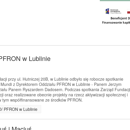
 PFRON w Lublinie
acji przy ul. Hutniczej 20B, w Lublinie odbyło się robocze spotkanie
ga Mundi z Dyrektorem Oddziału PFRON w Lublinie - Panem Jerzym
ziału Panem Ryszardem Dadosem. Podczas spotkania Zarząd Fundacj
cji oraz realizowane obecnie projekty na rzecz aktywizacji społecznej i
w tym współfinansowane ze środków PFRON.
 O/ PFRON w Lublinie
uś i Maciuś