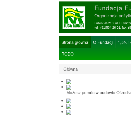
Fundacja F
Organizacja pożyt
Lublin 20-218, ul. Hutnic
tel.: (81)534 26 01, f
Strona główna
O Fundacji
1,5% i
RODO
Główna
Możesz pomóc w budowie Ośrodka 