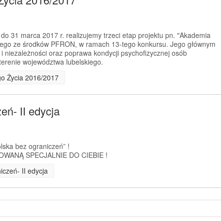
 do 31 marca 2017 r. realizujemy trzeci etap projektu pn. "Akademia
anego ze środków PFRON, w ramach 13-tego konkursu. Jego głównym
 i niezależności oraz poprawa kondycji psychofizycznej osób
erenie województwa lubelskiego.
go Życia 2016/2017
ń- II edycja
olska bez ograniczeń” !
WANĄ SPECJALNIE DO CIEBIE !
czeń- II edycja