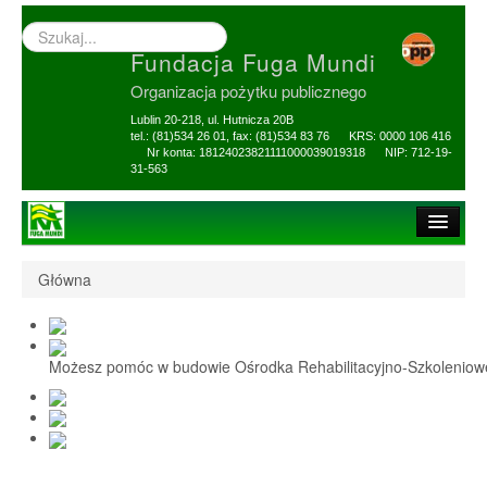
Wyszukiwarka
–
Fundacja Fuga Mundi
wprowadź
poszukiwany
Organizacja pożytku publicznego
zwrot
Lublin 20-218, ul. Hutnicza 20B
tel.: (81)534 26 01, fax: (81)534 83 76 KRS: 0000 106 416
Nr konta: 18124023821111000039019318 NIP: 712-19-
31-563
Strona główna
Główna
O Fundacji
1,5% i darowizny
Możesz pomóc w budowie Ośrodka Rehabilitacyjno-Szkolenio
Nasi Beneficjenci
Ośrodek Reh-Szkol
Sprawozdania