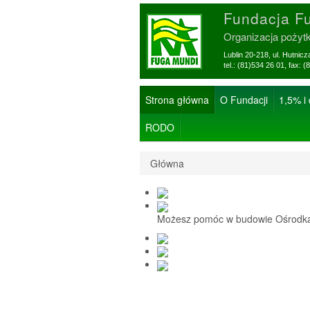
Fundacja F
Organizacja pożyt
Lublin 20-218, ul. Hutnic
tel.: (81)534 26 01, f
Strona główna
O Fundacji
1,5% i
RODO
Główna
Możesz pomóc w budowie Ośrodka 