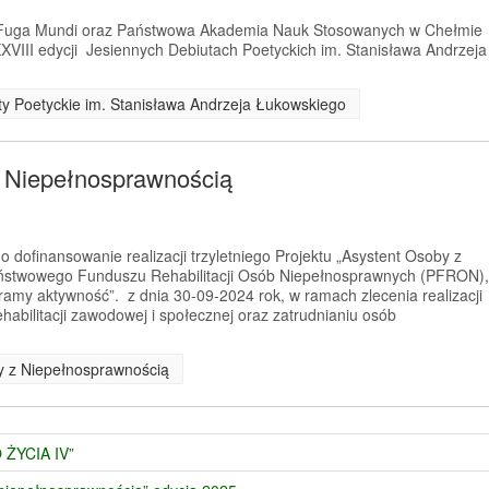
a Fuga Mundi oraz Państwowa Akademia Nauk Stosowanych w Chełmie
XVIII edycji Jesiennych Debiutach Poetyckich im. Stanisława Andrzeja
uty Poetyckie im. Stanisława Andrzeja Łukowskiego
z Niepełnosprawnością
 dofinansowanie realizacji trzyletniego Projektu „Asystent Osoby z
ństwowego Funduszu Rehabilitacji Osób Niepełnosprawnych (PFRON),
amy aktywność”. z dnia 30-09-2024 rok, w ramach zlecenia realizacji
habilitacji zawodowej i społecznej oraz zatrudnianiu osób
by z Niepełnosprawnością
 ŻYCIA IV”