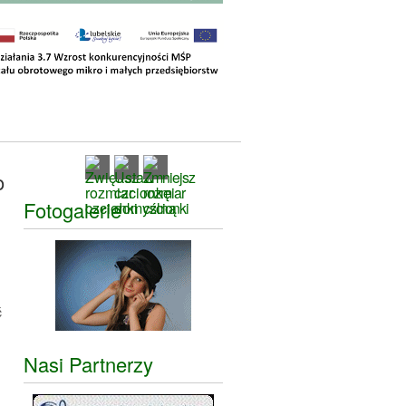
o
Fotogalerie
ć
Nasi Partnerzy