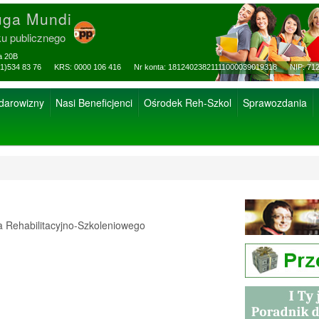
uga Mundi
ku publicznego
za 20B
ax: (81)534 83 76 KRS: 0000 106 416 Nr konta: 18124023821111000039019318 NIP: 712
 darowizny
Nasi Beneficjenci
Ośrodek Reh-Szkol
Sprawozdania
Rehabilitacyjno-Szkoleniowego