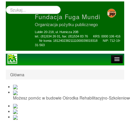
Wyszukiwarka
–
Fundacja Fuga Mundi
wprowadź
poszukiwany
Organizacja pożytku publicznego
zwrot
Lublin 20-218, ul. Hutnicza 20B
tel.: (81)534 26 01, fax: (81)534 83 76 KRS: 0000 106 416
Nr konta: 18124023821111000039019318 NIP: 712-19-
31-563
Strona główna
Główna
O Fundacji
1,5% i darowizny
Możesz pomóc w budowie Ośrodka Rehabilitacyjno-Szkolenio
Nasi Beneficjenci
Ośrodek Reh-Szkol
Sprawozdania