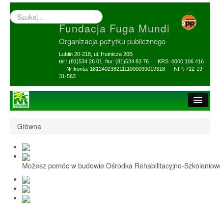
Wyszukiwarka
–
Fundacja Fuga Mundi
wprowadź
poszukiwany
Organizacja pożytku publicznego
zwrot
Lublin 20-218, ul. Hutnicza 20B
tel.: (81)534 26 01, fax: (81)534 83 76 KRS: 0000 106 416
Nr konta: 18124023821111000039019318 NIP: 712-19-
31-563
Strona główna
Główna
O Fundacji
1,5% i darowizny
Możesz pomóc w budowie Ośrodka Rehabilitacyjno-Szkolenio
Nasi Beneficjenci
Ośrodek Reh-Szkol
Sprawozdania